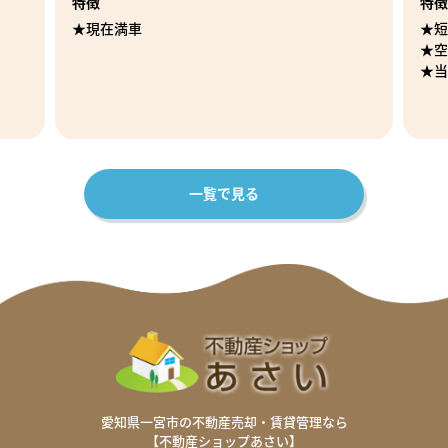
特徴
特徴
★短期契約可能
★店
★空き有り
★駐
★当日から利用可能
★空
★リ
★平
一覧で見る
愛知県一宮市の不動産売却・賃貸管理なら
【不動産ショップあさい】