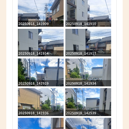
20250918_141909
20250918_141910
20250918_141914
20250918_141917
20250918_141919
20250918_141934
20250918_141936
20250918_142539