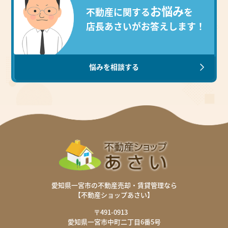
お悩み
不動産に関する
を
店長あさいがお答えします！
・ご返答は、ホームページ上で行わせていただきま
す。
・ご返答までの期間は決まっておりませんので、予め
悩みを相談する
ご了承ください。
・ホームページへの公開後、直接質問された方へメー
ルにて通知いたします。
・個人が特定できなように掲載しています。
・同じような疑問をお持ちの方にも読んでいただきた
いので、質問と回答の削除はいたしませんのでご了承
下さい。
・早急なご質問は、電話にてお問い合わせくださいま
すよう、よろしくお願いいたします。
愛知県一宮市の不動産売却・賃貸管理なら
【不動産ショップあさい】
相談のルールに同意する
〒491-0913
愛知県一宮市中町二丁目6番5号