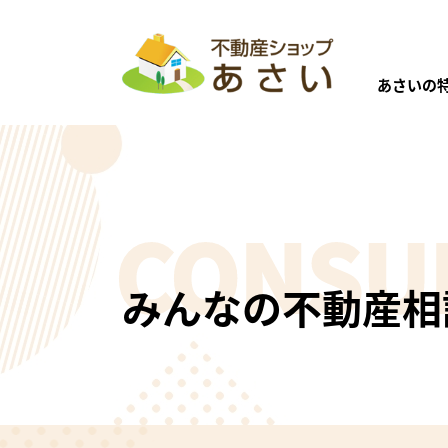
あさいの
・ご返答は、ホームページ上で行わせていた
・ご返答までの期間は決まっておりませんの
売
・ホームページへの公開後、直接質問された
CONSU
りたい
・個人が特定できなように掲載しています。
・同じような疑問をお持ちの方にも読んでい
不動産売却
・早急なご質問は、電話にてお問い合わせく
みんなの不動産相