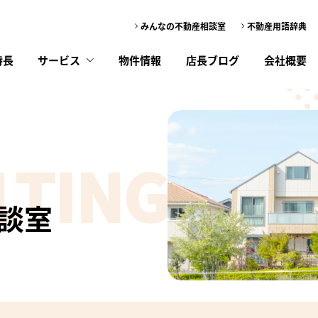
みんなの不動産相談室
不動産用語辞典
特長
サービス
物件情報
店長ブログ
会社概要
だきます。
で、予めご了承ください。
方へメールにて通知いたします。
貸
買
LTING
したい
いたい
ただきたいので、質問と回答の削除はいたしませんのでご了承下さい。
不動産管理
不動産購入
ださいますよう、よろしくお願いいたします。
談室
相談のルールに同意する