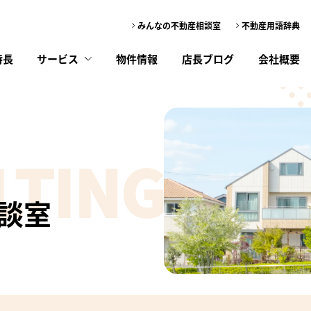
みんなの不動産相談室
不動産用語辞典
特長
サービス
物件情報
店長ブログ
会社概要
だきます。
で、予めご了承ください。
方へメールにて通知いたします。
貸
買
LTING
したい
いたい
ただきたいので、質問と回答の削除はいたしませんのでご了承下さい。
不動産管理
不動産購入
ださいますよう、よろしくお願いいたします。
談室
相談のルールに同意する