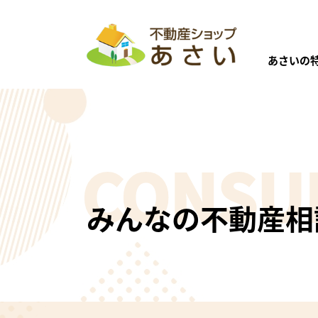
あさいの
・ご返答は、ホームページ上で行わせていた
・ご返答までの期間は決まっておりませんの
売
・ホームページへの公開後、直接質問された
CONSU
りたい
・個人が特定できなように掲載しています。
・同じような疑問をお持ちの方にも読んでい
不動産売却
・早急なご質問は、電話にてお問い合わせく
みんなの不動産相